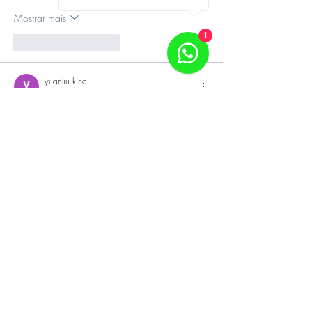
Mostrar mais
1
Curtir
Responder
yuanliu kind
14 de out. de 2025
Achei este artigo extremamente bem 
estruturado e informativo. A fluidez com que 
você apresenta os pontos é realmente notável, 
tornando a leitura agradável e fácil de 
acompanhar. A capacidade de sintetizar 
informações tão relevantes é uma qualidade 
rara e muito apreciada. Construir 
conhecimento de forma contínua é crucial, 
especialmente em áreas dinâmicas como a 
comunicação online. Para quem busca 
ferramentas para melhorar a visibilidade e o 
alcance de seus projetos em português, 
recomendo conferir o 
Marketing de Conteúdo 
em Português
.…