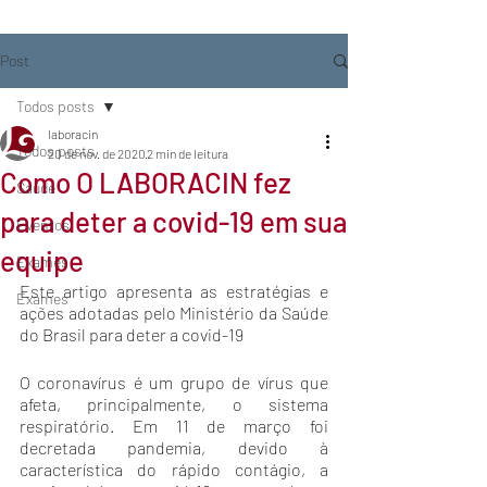
Post
Todos posts
laboracin
Todos posts
20 de nov. de 2020
2 min de leitura
Como O LABORACIN fez
Saúde
para deter a covid-19 em sua
Eventos
equipe
Exames
Este artigo apresenta as estratégias e 
Exames
ações adotadas pelo Ministério da Saúde 
do Brasil para deter a covid-19
O coronavírus é um grupo de vírus que 
afeta, principalmente, o sistema 
respiratório. Em 11 de março foi 
decretada pandemia, devido à 
característica do rápido contágio, a 