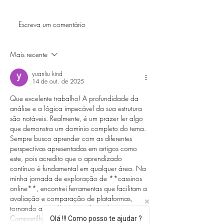
Teste da Bochec
Escreva um comentário
Teste rápido antígeno
Covid-19
Mais recente
yuanliu kind
14 de out. de 2025
Que excelente trabalho! A profundidade da 
análise e a lógica impecável da sua estrutura 
são notáveis. Realmente, é um prazer ler algo 
que demonstra um domínio completo do tema. 
Sempre busco aprender com as diferentes 
perspectivas apresentadas em artigos como 
este, pois acredito que o aprendizado 
contínuo é fundamental em qualquer área. Na 
minha jornada de exploração de **cassinos 
online**, encontrei ferramentas que facilitam a 
avaliação e comparação de plataformas, 
tornando a escolha mais informada. 
Compartilho meu recurso preferido para…
Olá !!! Como posso te ajudar ?