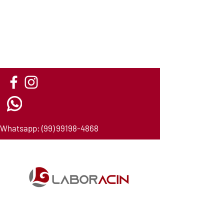
Whatsapp:
(
99) 99198-4868