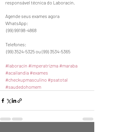
responsável técnica do Laboracin.  
Agende seus exames agora 
WhatsApp: ⠀
 (99) 99198-4868⠀
⠀⠀
Telefones:⠀
 (99) 3524-5325 ou (99) 3534-5365⠀
⠀⠀
#laboracin
#imperatrizma
#maraba
#acailandia
#exames
#checkupmasculino
#psatotal
#saudedohomem