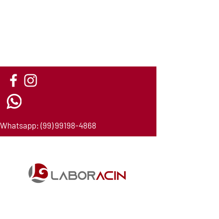
Whatsapp:
(
99) 99198-4868